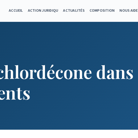
ACCUEIL
ACTION JURIDIQU
ACTUALITÉS
COMPOSITION
NOUS AID
chlordécone dans
ents