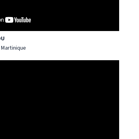
OU
n Martinique