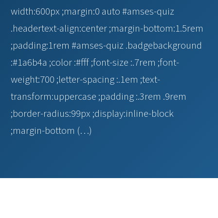
width:600px ;margin:0 auto #amses-quiz
.headertext-align:center ;margin-bottom:1.5rem
;padding:1rem #amses-quiz .badgebackground
:#1a6b4a ;color :#fff ;font-size :.7rem ;font-
weight:700 ;letter-spacing :.1em ;text-
transform:uppercase ;padding :.3rem .9rem
;border-radius:99px ;display:inline-block
;margin-bottom (…)