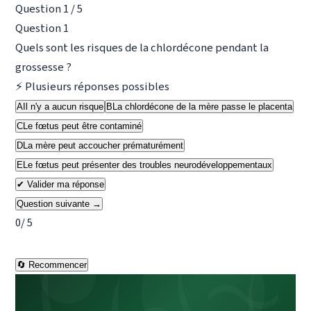
Question 1 / 5
Question 1
Quels sont les risques de la chlordécone pendant la
grossesse ?
⚡ Plusieurs réponses possibles
A
Il n'y a aucun risque
B
La chlordécone de la mère passe le placenta
C
Le fœtus peut être contaminé
D
La mère peut accoucher prématurément
E
Le fœtus peut présenter des troubles neurodéveloppementaux
✔ Valider ma réponse
Question suivante →
0
/ 5
🔄 Recommencer